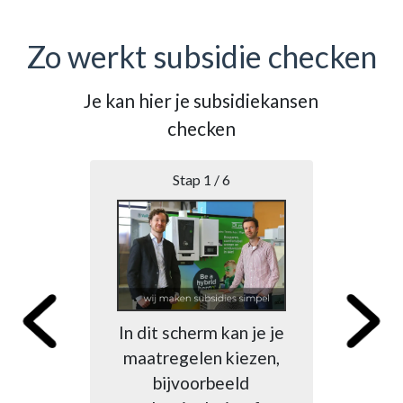
Zo werkt subsidie checken
Je kan hier je subsidiekansen
B
checken
Stap 1 / 6
Na
ma
In dit scherm kan je je
h
maatregelen kiezen,
Di
bijvoorbeeld