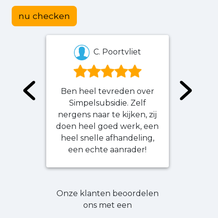
nu checken
C. Poortvliet
Ben heel tevreden over
Erg
Simpelsubsidie. Zelf
verl
nergens naar te kijken, zij
vr
doen heel goed werk, een
terec
heel snelle afhandeling,
antwo
een echte aanrader!
niet z
Onze klanten beoordelen
ons met een