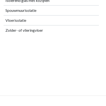
Isolerend glas met kozijnen
Spouwmuurisolatie
Vloerisolatie
Zolder- of vlieringvloer