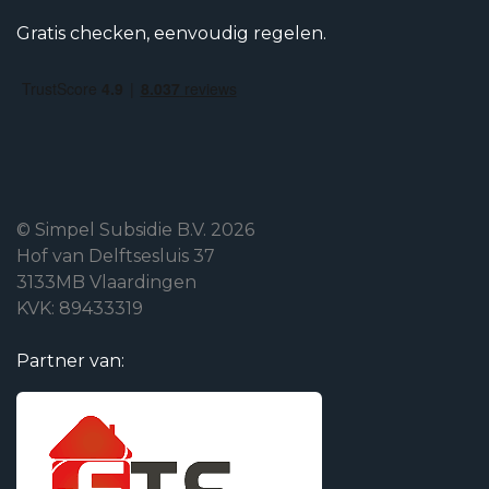
Gratis checken, eenvoudig regelen.
© Simpel Subsidie B.V. 2026
Hof van Delftsesluis 37
3133MB Vlaardingen
KVK: 89433319
Partner van: